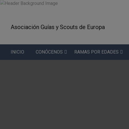
S
k
i
p
Asociación Guías y Scouts de Europa
t
o
c
o
INICIO
CONÓCENOS
RAMAS POR EDADES
n
t
e
n
t