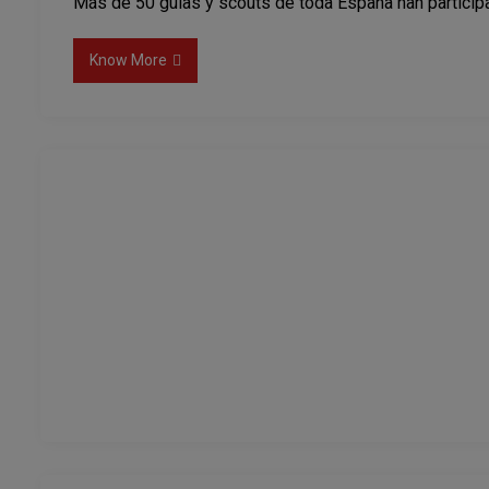
Más de 50 guías y scouts de toda España han particip
Know More