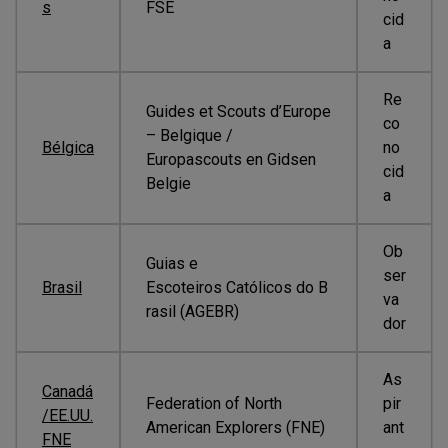
s
FSE
cid
a
Re
Guides et Scouts d’Europe
co
– Belgique /
Bélgica
no
Europascouts en Gidsen
cid
Belgie
a
Ob
Guias e
ser
Brasil
Escoteiros Católicos do B
va
rasil (AGEBR)
dor
As
Canadá
Federation of North
pir
/EE.UU.
American Explorers (FNE)
ant
FNE