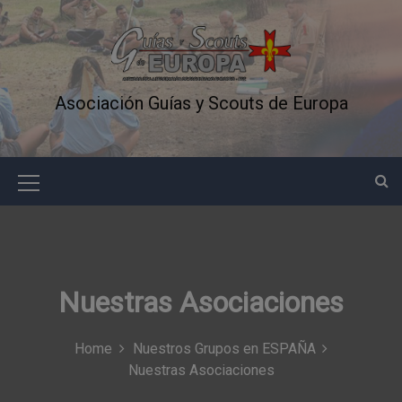
S
k
i
p
t
Asociación Guías y Scouts de Europa
o
c
o
n
M
t
e
e
n
n
t
u
Nuestras Asociaciones
I
c
Home
Nuestros Grupos en ESPAÑA
o
Nuestras Asociaciones
n