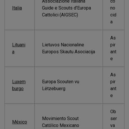
Associazione Italiana
co
Italia
Guide e Scouts d’Europa
no
Cattolici (AIGSEC)
cid
a
As
Lituani
Lietuvos Nacionaline
pir
a
Europos Skautu Asociacija
ant
e
As
Luxem
Europa Scouten vu
pir
burgo
Lëtzebuerg
ant
e
Ob
Movimiento Scout
ser
México
Católico Mexicano
va