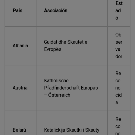
Est
País
Asociación
ad
o
Ob
Guidat dhe Skautët e
ser
Albania
Evropës
va
dor
Re
Katholische
co
Austria
Pfadfinderschaft Europas
no
– Österreich
cid
a
Re
co
Belarú
Katalickija Skautki i Skauty
no