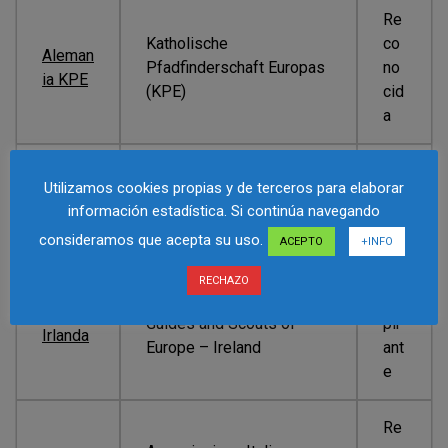
Re
Katholische
co
Aleman
Pfadfinderschaft Europas
no
ia KPE
(KPE)
cid
a
Ob
Utilizamos cookies propias y de terceros para elaborar
Húngar
Európai Útmutatók és
ser
información estadística. Si continúa navegando
o
Cserkészek
va
consideramos que acepta su uso.
dor
ACEPTO
+INFO
RECHAZO
As
Guides and Scouts of
pir
Irlanda
Europe – Ireland
ant
e
Re