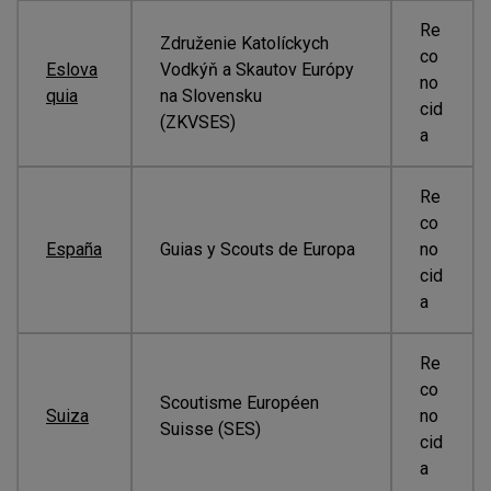
Re
Združenie Katolíckych
co
Eslova
Vodkýň a Skautov Európy
no
quia
na Slovensku
cid
(ZKVSES)
a
Re
co
España
Guias y Scouts de Europa
no
cid
a
Re
co
Scoutisme Européen
Suiza
no
Suisse (SES)
cid
a