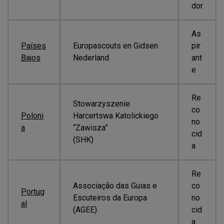
dor
As
Países
Europascouts en Gidsen
pir
Bajos
Nederland
ant
e
Re
Stowarzyszenie
co
Poloni
Harcertswa Katolickiego
no
a
“Zawisza”
cid
(SHK)
a
Re
Associação das Guias e
co
Portug
Escuteiros da Europa
no
al
(AGEE)
cid
a