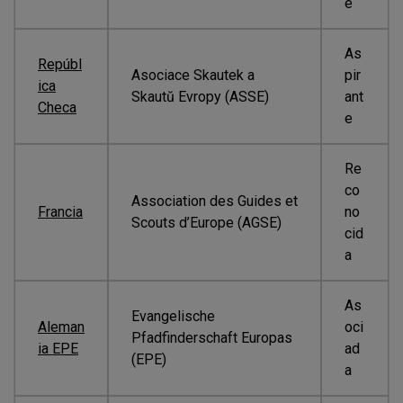
e
As
Repúbl
Asociace Skautek a
pir
ica
Skautŭ Evropy (ASSE)
ant
Checa
e
Re
co
Association des Guides et
Francia
no
Scouts d’Europe (AGSE)
cid
a
As
Evangelische
Aleman
oci
Pfadfinderschaft Europas
ia EPE
ad
(EPE)
a