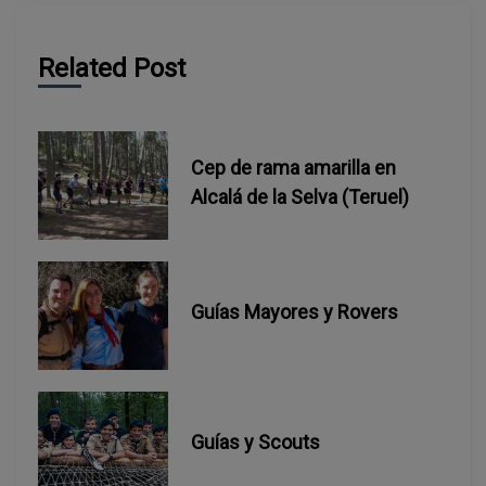
c
Related Post
i
ó
Cep de rama amarilla en
n
Alcalá de la Selva (Teruel)
d
e
Guías Mayores y Rovers
e
n
t
Guías y Scouts
r