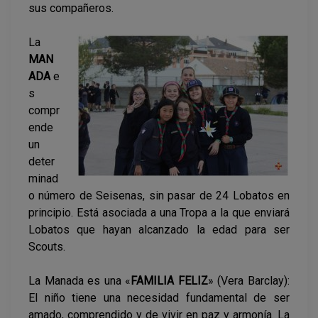
sus compañeros.
La
MAN
ADA
e
s
compr
ende
un
deter
minad
o número de Seisenas, sin pasar de 24 Lobatos en
principio. Está asociada a una Tropa a la que enviará
Lobatos que hayan alcanzado la edad para ser
Scouts.
La Manada es una «
FAMILIA FELIZ
» (Vera Barclay):
El niño tiene una necesidad fundamental de ser
amado, comprendido y de vivir en paz y armonía. La