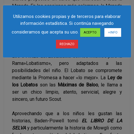
Manada. En las ocasiones más solemnes, la Manada
se reúne alrededor de la «
ROCA DEL CONSEJO
«.
Utilizamos cookies propias y de terceros para elaborar
Esta clase de formación se realiza con ocasión de
información estadística. Si continúa navegando
una ceremonia, Promesa, entrega de estrellas,
consideramos que acepta su uso.
ACEPTO
+INFO
investidura del Seisenero… o para resaltar la
importancia de una decisión o de un acontecimiento.
RECHAZO
Los
5 FINES del Escultismo
son los mismos para la
Rama»Lobatismo», pero adaptados a las
posibilidades del niño. El Lobato se compromete
mediante la Promesa a hacer «lo mejor». La
Ley de
los Lobatos
son las
Máximas de Baloo
, le llama a
ser un chico limpio, atento, servicial, alegre y
sincero, un futuro Scout.
Aprovechando que a los niños les gustan las
historias, Baden-Powell tomó
EL LIBRO DE LA
SELVA
y particularmente la historia de Mowgli como