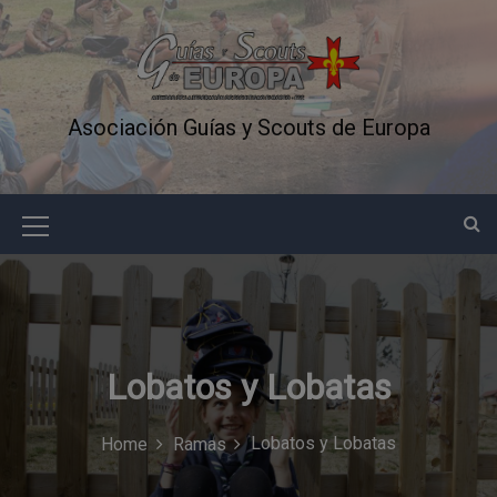
S
k
i
p
t
Asociación Guías y Scouts de Europa
o
c
o
n
M
t
e
e
n
n
t
u
Lobatos y Lobatas
I
c
Lobatos y Lobatas
Home
Ramas
o
n