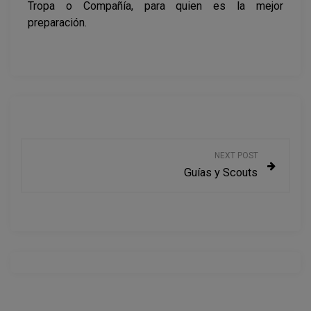
Tropa o Compañía, para quien es la mejor
preparación.
N
NEXT POST
Guías y Scouts
a
v
e
g
a