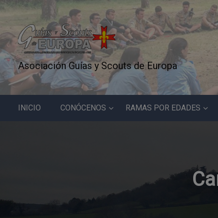
S
k
i
p
t
o
Asociación Guías y Scouts de Europa
c
o
n
INICIO
CONÓCENOS
RAMAS POR EDADES
t
e
n
t
Ca