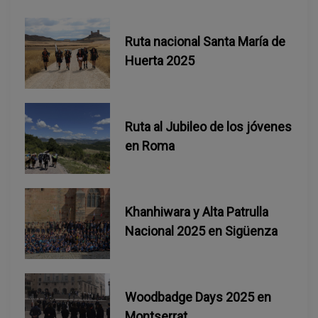
d
e
Ruta nacional Santa María de
Huerta 2025
e
n
Ruta al Jubileo de los jóvenes
t
en Roma
r
a
Khanhiwara y Alta Patrulla
d
Nacional 2025 en Sigüenza
a
s
Woodbadge Days 2025 en
Montserrat