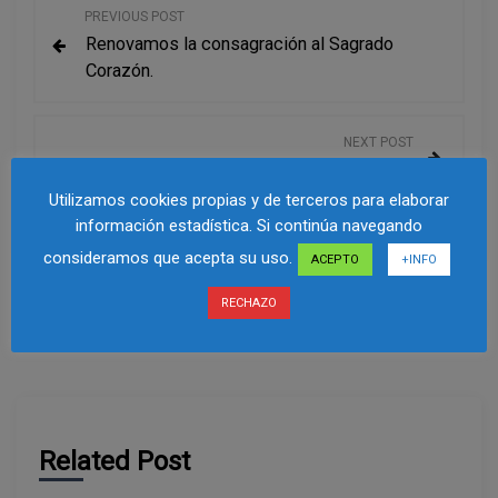
N
PREVIOUS POST
Renovamos la consagración al Sagrado
a
Corazón.
v
NEXT POST
e
Ad Mariam Ibercamp 2017
Utilizamos cookies propias y de terceros para elaborar
g
información estadística. Si continúa navegando
a
consideramos que acepta su uso.
ACEPTO
+INFO
c
RECHAZO
i
ó
n
Related Post