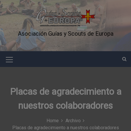
S
k
i
p
t
Asociación Guías y Scouts de Europa
o
c
o
n
M
t
e
e
n
n
t
Placas de agradecimiento a
u
I
nuestros colaboradores
c
o
Home
Archivo
Placas de agradecimiento a nuestros colaboradores
n