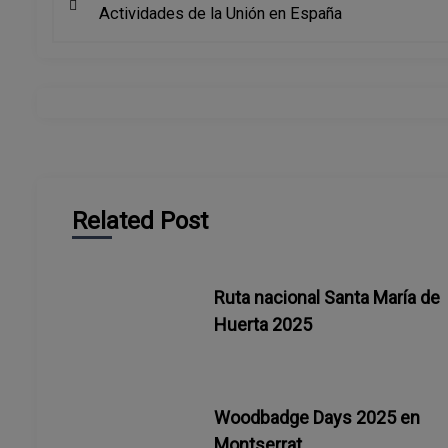
Actividades de la Unión en España
a
v
e
g
a
Related Post
c
i
Ruta nacional Santa María de
Huerta 2025
ó
n
Woodbadge Days 2025 en
d
Montserrat