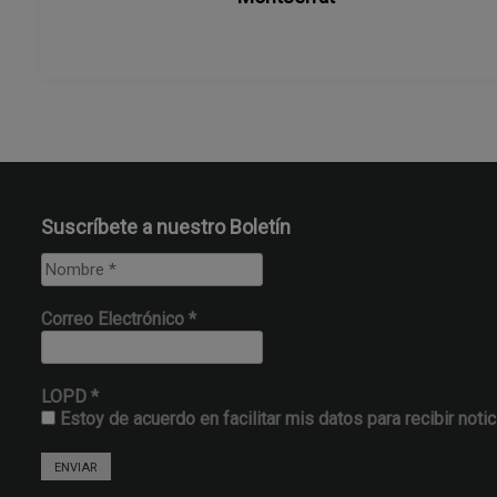
e
e
n
t
Suscríbete a nuestro Boletín
r
a
Correo Electrónico
*
d
a
LOPD
*
Estoy de acuerdo en facilitar mis datos para recibir notic
s