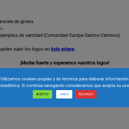
 escala de grises.
».
 ejemplos de santidad (Comunidad-Europa-Santos-Caminos).
eden subir los logos en
éste enlace
.
¡Mucha Suerte y esperamos vuestros logos!
Utilizamos cookies propias y de terceros para elaborar información
estadística. Si continúa navegando consideramos que acepta su uso
ACEPTO
+INFO
RECHAZO