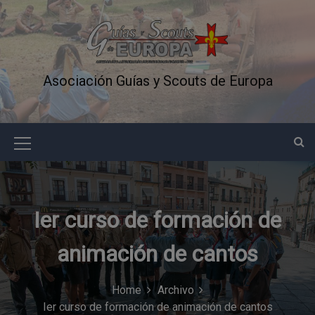
S
k
i
p
t
Asociación Guías y Scouts de Europa
o
c
o
n
M
t
e
e
n
n
t
Ier curso de formación de
u
I
animación de cantos
c
o
Home
Archivo
Ier curso de formación de animación de cantos
n