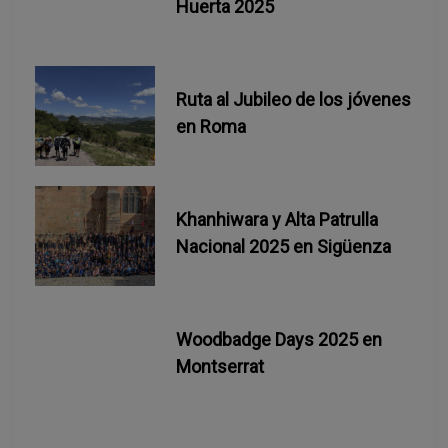
e
Huerta 2025
e
n
Ruta al Jubileo de los jóvenes
en Roma
t
r
Khanhiwara y Alta Patrulla
a
Nacional 2025 en Sigüenza
d
a
Woodbadge Days 2025 en
s
Montserrat