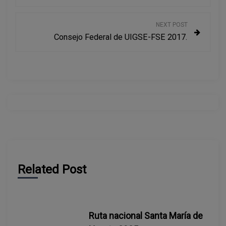
a
v
NEXT POST
Consejo Federal de UIGSE-FSE 2017.
e
g
a
c
i
ó
Related Post
n
d
Ruta nacional Santa María de