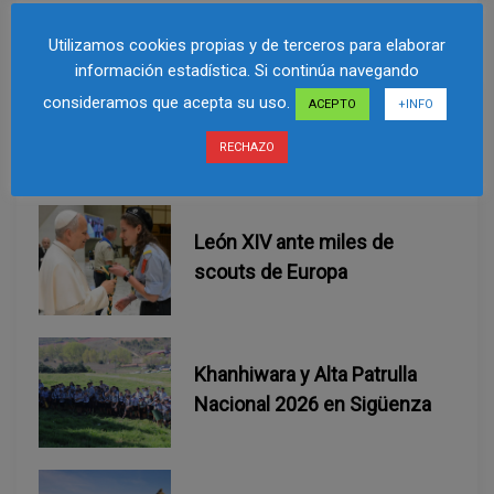
c
Utilizamos cookies propias y de terceros para elaborar
i
información estadística. Si continúa navegando
consideramos que acepta su uso.
ACEPTO
+INFO
ó
Related Post
RECHAZO
n
d
León XIV ante miles de
e
scouts de Europa
e
n
Khanhiwara y Alta Patrulla
Nacional 2026 en Sigüenza
t
r