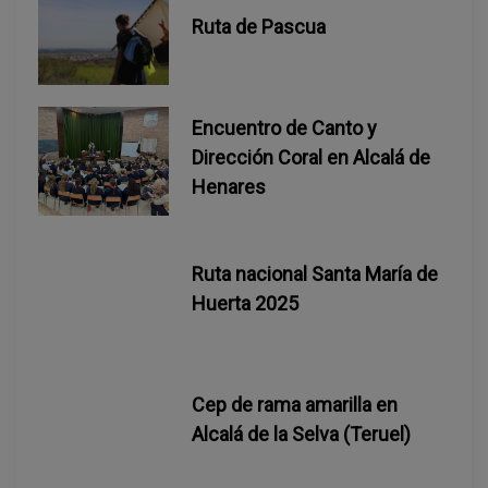
a
Ruta de Pascua
d
a
Encuentro de Canto y
Dirección Coral en Alcalá de
s
Henares
Ruta nacional Santa María de
Huerta 2025
Cep de rama amarilla en
Alcalá de la Selva (Teruel)