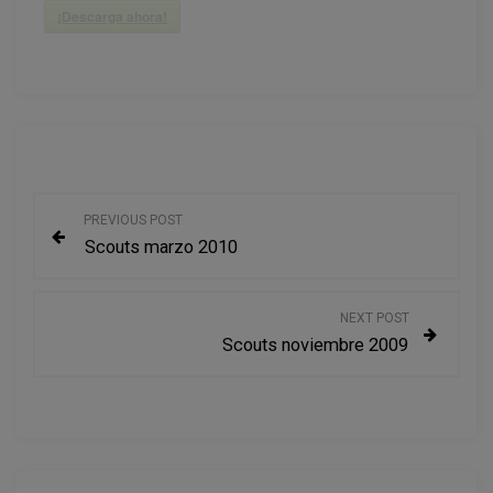
¡Descarga ahora!
N
PREVIOUS POST
Scouts marzo 2010
a
v
NEXT POST
Scouts noviembre 2009
e
g
a