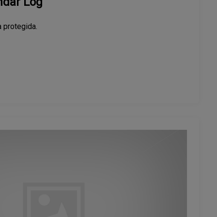
ndar Log
 protegida.