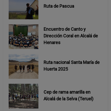
a
Ruta de Pascua
d
a
Encuentro de Canto y
Dirección Coral en Alcalá de
s
Henares
Ruta nacional Santa María de
Huerta 2025
Cep de rama amarilla en
Alcalá de la Selva (Teruel)