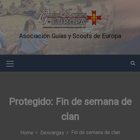
S
k
i
p
t
Asociación Guías y Scouts de Europa
o
c
o
n
M
t
e
e
n
n
t
u
Protegido: Fin de semana de
I
clan
c
o
Fin de semana de clan
Home
Descargas
n