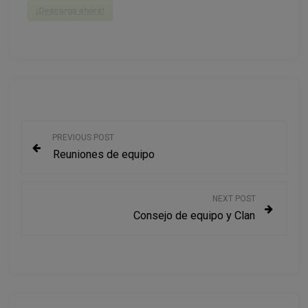
¡Descarga ahora!
N
PREVIOUS POST
Reuniones de equipo
a
v
NEXT POST
Consejo de equipo y Clan
e
g
a