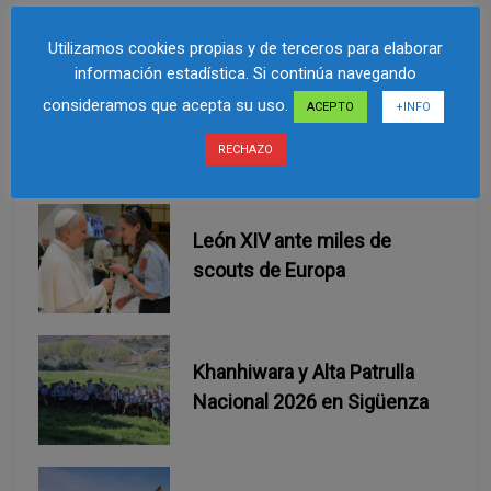
c
Utilizamos cookies propias y de terceros para elaborar
i
información estadística. Si continúa navegando
consideramos que acepta su uso.
ACEPTO
+INFO
ó
Related Post
RECHAZO
n
d
León XIV ante miles de
e
scouts de Europa
e
n
Khanhiwara y Alta Patrulla
Nacional 2026 en Sigüenza
t
r