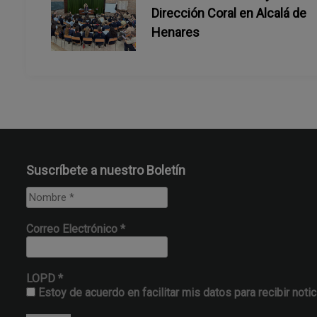
d
Dirección Coral en Alcalá de
Henares
e
e
n
t
Suscríbete a nuestro Boletín
r
a
Correo Electrónico
*
d
a
LOPD
*
Estoy de acuerdo en facilitar mis datos para recibir notic
s