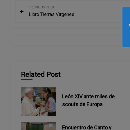
N
PREVIOUS POST
Libro Tierras Vírgenes
a
v
e
g
a
Related Post
c
i
León XIV ante miles de
scouts de Europa
ó
n
Encuentro de Canto y