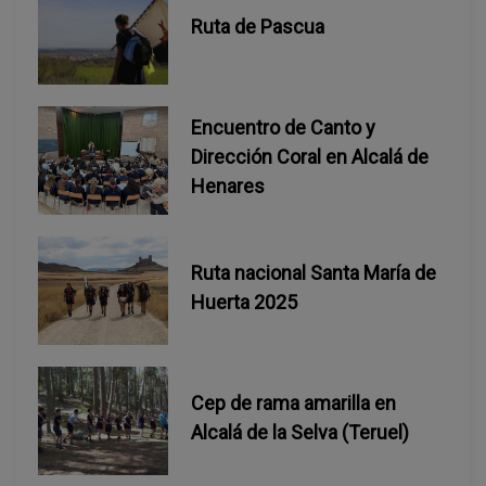
a
Ruta de Pascua
d
a
Encuentro de Canto y
Dirección Coral en Alcalá de
s
Henares
Ruta nacional Santa María de
Huerta 2025
Cep de rama amarilla en
Alcalá de la Selva (Teruel)