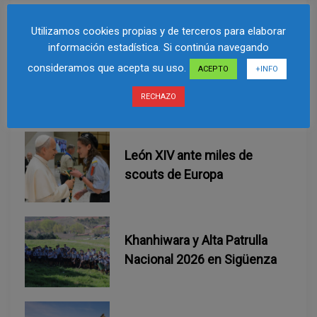
c
Utilizamos cookies propias y de terceros para elaborar
i
información estadística. Si continúa navegando
consideramos que acepta su uso.
ACEPTO
+INFO
ó
Related Post
RECHAZO
n
d
León XIV ante miles de
e
scouts de Europa
e
n
Khanhiwara y Alta Patrulla
Nacional 2026 en Sigüenza
t
r