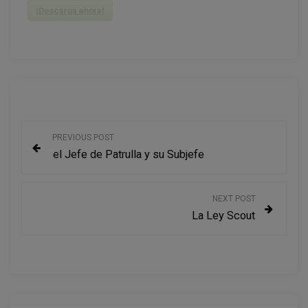
¡Descarga ahora!
N
PREVIOUS POST
el Jefe de Patrulla y su Subjefe
a
v
NEXT POST
La Ley Scout
e
g
a