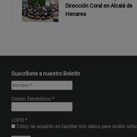
d
Dirección Coral en Alcalá de
Henares
e
e
n
t
Suscríbete a nuestro Boletín
r
a
Correo Electrónico
*
d
a
LOPD
*
Estoy de acuerdo en facilitar mis datos para recibir notic
s